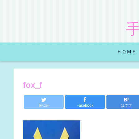
ＨＯＭＥ
fox_f
Twitter
Facebook
はてブ