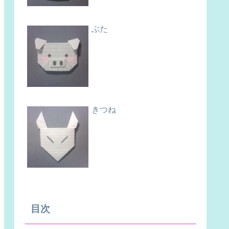
ぶた
きつね
目次