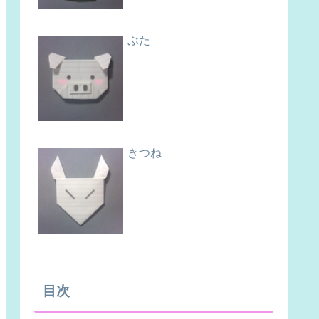
ぶた
きつね
目次