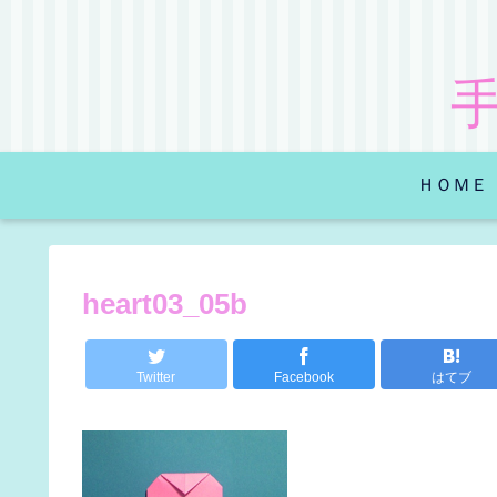
ＨＯＭＥ
heart03_05b
Twitter
Facebook
はてブ