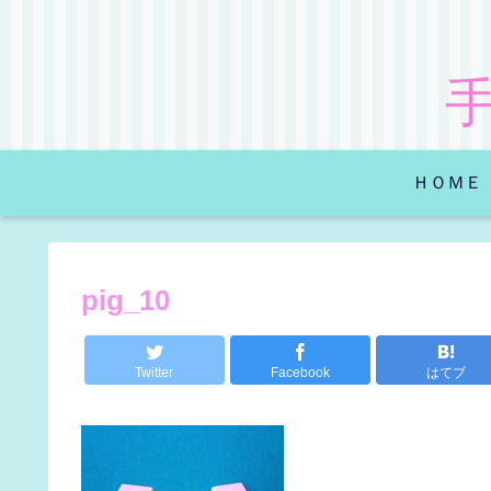
ＨＯＭＥ
pig_10
Twitter
Facebook
はてブ