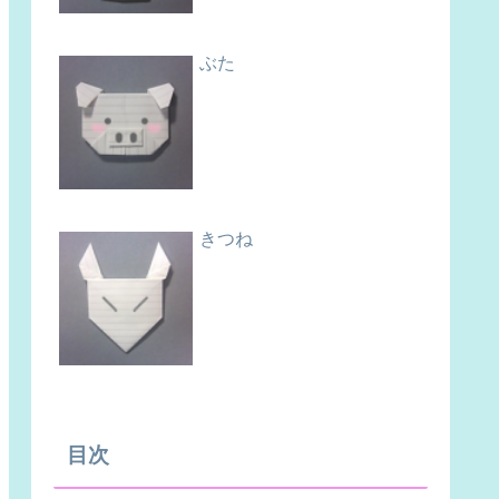
ぶた
きつね
目次